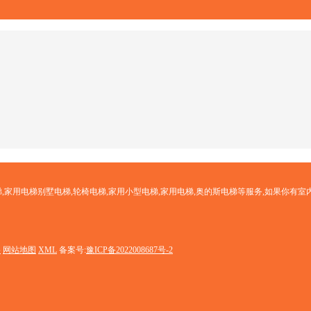
,家用电梯别墅电梯,轮椅电梯,家用小型电梯,家用电梯,奥的斯电梯等服务,如果你有室
络
网站地图
XML
备案号:
豫ICP备2022008687号-2