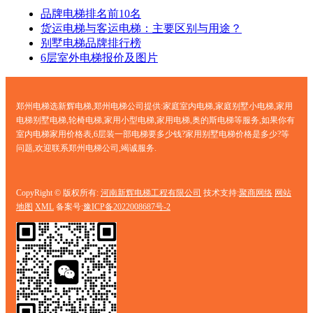
品牌电梯排名前10名
货运电梯与客运电梯：主要区别与用途？
别墅电梯品牌排行榜
6层室外电梯报价及图片
郑州电梯选新辉电梯,郑州电梯公司提供:家庭室内电梯,家庭别墅小电梯,家用
电梯别墅电梯,轮椅电梯,家用小型电梯,家用电梯,奥的斯电梯等服务,如果你有
室内电梯家用价格表,6层装一部电梯要多少钱?家用别墅电梯价格是多少?等
问题,欢迎联系郑州电梯公司,竭诚服务.
CopyRight © 版权所有:
河南新辉电梯工程有限公司
技术支持:
聚商网络
网站
地图
XML
备案号:
豫ICP备2022008687号-2