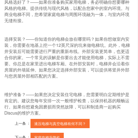
风格选好了？——如果你准备购买家用电梯，务必明确你想要哪种
风格的电梯。提供传统与现代风格，以配合您家中的室内环境。与
商业电梯不同，您希望家庭电梯与周围环境融为一体，与室内环境
无缝衔接。
选择安装？——你知道你的电梯会放在哪里吗？如果你想做室内安
装，你需要在地基上挖一个12英尺深的坑来做电梯坑。此外，电梯
井安装后可能需要进行严重的重新布线。外部安装更简单，也更适
合你的家。一个常见的误解是你要出去才能使用电梯，实际上不需
要。你总是在家里进出电梯车厢。在外部安装时，电梯井会沿着你
房屋的外墙延伸。如果您决定选择外部安装，可以提供将竖井外部
与您房屋外部相匹配的方案。
维护准备？——如果您决定安装住宅电梯，您需要明白定期维护是
肯定的。建议您每年安排一次一般维护检查，以保持机器的顺畅运
行。如果你想避免因磨损而突然故障，可以和制造商一起购买
Discus的维护方案。
上一条 ：
液压电梯与真空电梯有何不同？
下一条 ：
家庭电梯升降机