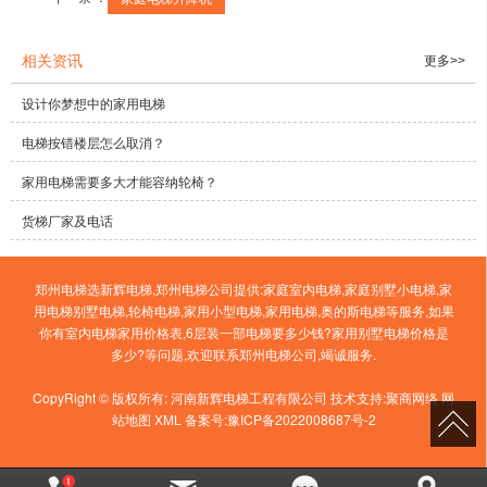
相关资讯
更多>>
设计你梦想中的家用电梯
电梯按错楼层怎么取消？
家用电梯需要多大才能容纳轮椅？
货梯厂家及电话
郑州电梯选新辉电梯,郑州电梯公司提供:家庭室内电梯,家庭别墅小电梯,家
用电梯别墅电梯,轮椅电梯,家用小型电梯,家用电梯,奥的斯电梯等服务,如果
你有室内电梯家用价格表,6层装一部电梯要多少钱?家用别墅电梯价格是
多少?等问题,欢迎联系郑州电梯公司,竭诚服务.
CopyRight © 版权所有:
河南新辉电梯工程有限公司
技术支持:
聚商网络
网
站地图
XML
备案号:
豫ICP备2022008687号-2