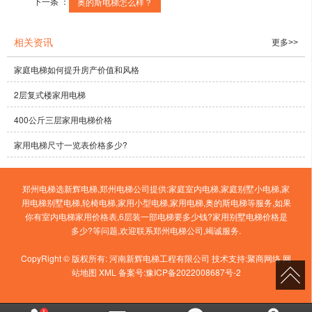
下一条 ：
奥的斯电梯怎么样？
相关资讯
更多>>
家庭电梯如何提升房产价值和风格
2层复式楼家用电梯
400公斤三层家用电梯价格
家用电梯尺寸一览表价格多少?
郑州电梯选新辉电梯,郑州电梯公司提供:家庭室内电梯,家庭别墅小电梯,家
用电梯别墅电梯,轮椅电梯,家用小型电梯,家用电梯,奥的斯电梯等服务,如果
你有室内电梯家用价格表,6层装一部电梯要多少钱?家用别墅电梯价格是
多少?等问题,欢迎联系郑州电梯公司,竭诚服务.
CopyRight © 版权所有:
河南新辉电梯工程有限公司
技术支持:
聚商网络
网
站地图
XML
备案号:
豫ICP备2022008687号-2