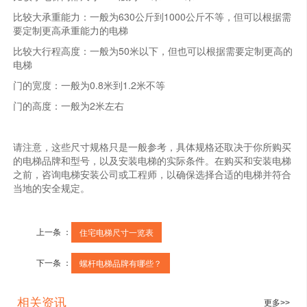
比较大承重能力：一般为630公斤到1000公斤不等，但可以根据需
要定制更高承重能力的电梯
比较大行程高度：一般为50米以下，但也可以根据需要定制更高的
电梯
门的宽度：一般为0.8米到1.2米不等
门的高度：一般为2米左右
请注意，这些尺寸规格只是一般参考，具体规格还取决于你所购买
的电梯品牌和型号，以及安装电梯的实际条件。在购买和安装电梯
之前，咨询电梯安装公司或工程师，以确保选择合适的电梯并符合
当地的安全规定。
上一条 ：
住宅电梯尺寸一览表
下一条 ：
螺杆电梯品牌有哪些？
相关资讯
更多>>